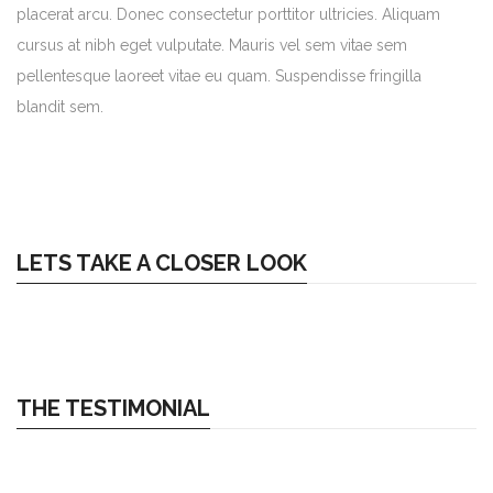
placerat arcu. Donec consectetur porttitor ultricies. Aliquam
cursus at nibh eget vulputate. Mauris vel sem vitae sem
pellentesque laoreet vitae eu quam. Suspendisse fringilla
blandit sem.
LETS TAKE A CLOSER LOOK
THE TESTIMONIAL