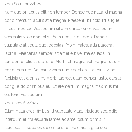
<h2>Solution</h2>
Nam auctor iaculis elit non tempor. Donec nec nulla id magna
condimentum iaculis at a magna. Praesent ut tincidunt augue,
in euismod ex. Vestibulum sit amet arcu eu ex vestibulum
venenatis vitae non felis. Proin nec justo libero. Donec
vulputate at ligula eget egestas. Proin malesuada placerat
lacinia. Maecenas semper sit amet elit vel malesuada. In
tempor id felis ut eleifend. Morbi et magna vel magna rutrum
condimentum. Aenean viverra nunc eget arcu cursus, vitae
facilisis elit dignissim. Morbi laoreet ullamcorper justo, cursus
congue dolor finibus eu. Ut elementum magna maximus mi
eleifend vestibulum.
<h2>Benefit</h2>
Etiam nulla eros, finibus id vulputate vitae, tristique sed odio.
Interdum et malesuada fames ac ante ipsum primis in
faucibus. In sodales odio eleifend, maximus ligula sed,