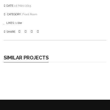
DATE:
1st März 2015
CATEGORY:
Front Room
LIKES:
1
like
SHARE:
SIMILAR PROJECTS