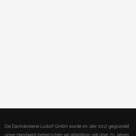
Die Dachdeckerei Ludorf GmbH wurde im Jahr 2017 gegründet
unser Handwerk beherrschen wir allerdings seit über 20 Jahren.