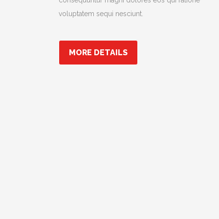
consequuntur magni dolores eos qui ratione
voluptatem sequi nesciunt.
MORE DETAILS