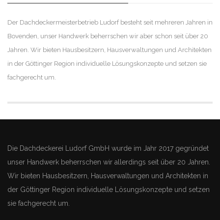
Der Dachdeckermeisterbetrieb Ludorf besteht seit mehreren Jahren in
Bovenden, unser Handwerk beherrschen wir aber schon seit über 20
Jahren. Wir bieten Hausbesitzern, Hausverwaltungen und Architekten
in der Göttinger Region individuelle Lösungskonzepte und setzen sie
fachgerecht um.
Die Dachdeckerei Ludorf GmbH wurde im Jahr 2017 gegründet
unser Handwerk beherrschen wir allerdings seit über 20 Jahren.
Wir bieten Hausbesitzern, Hausverwaltungen und Architekten in
der Göttinger Region individuelle Lösungskonzepte und setzen
sie fachgerecht um.